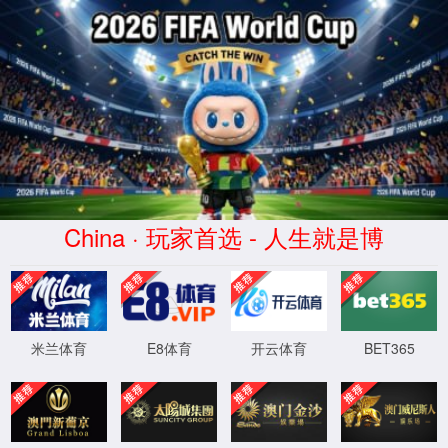
2026世界杯(WorldCup)官方网址|欢迎莅临
2026世界杯(WorldCup)官方网址
关
2026世界杯官网团建特辑丨上
下同欲聚势能，力出一孔拓新
程