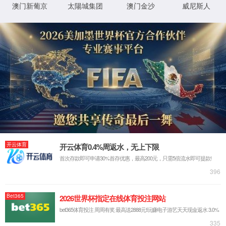
助力四普文物核查
2026世界杯官网在行动